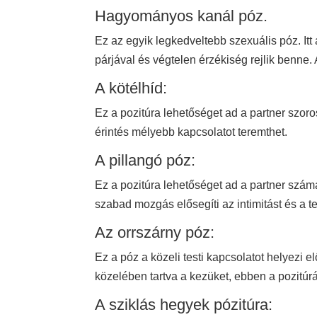
Hagyományos kanál póz.
Ez az egyik legkedveltebb szexuális póz. Itt a
párjával és végtelen érzékiség rejlik benne. A
A kötélhíd:
Ez a pozitúra lehetőséget ad a partner szor
érintés mélyebb kapcsolatot teremthet.
A pillangó póz:
Ez a pozitúra lehetőséget ad a partner szám
szabad mozgás elősegíti az intimitást és a te
Az orrszárny póz:
Ez a póz a közeli testi kapcsolatot helyezi 
közelében tartva a kezüket, ebben a pozitú
A sziklás hegyek pózitúra: