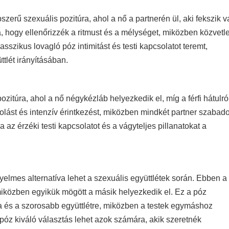
szerű szexuális pozitúra, ahol a nő a partnerén ül, aki fekszik 
a, hogy ellenőrizzék a ritmust és a mélységet, miközben közvetl
sszikus lovagló póz intimitást és testi kapcsolatot teremt,
tlét irányításában.
zitúra, ahol a nő négykézláb helyezkedik el, míg a férfi hátulró
tolást és intenzív érintkezést, miközben mindkét partner szabad
z érzéki testi kapcsolatot és a vágyteljes pillanatokat a
yelmes alternatíva lehet a szexuális együttlétek során. Ebben a
 miközben egyikük mögött a másik helyezkedik el. Ez a póz
tra és a szorosabb együttlétre, miközben a testek egymáshoz
xpóz kiváló választás lehet azok számára, akik szeretnék