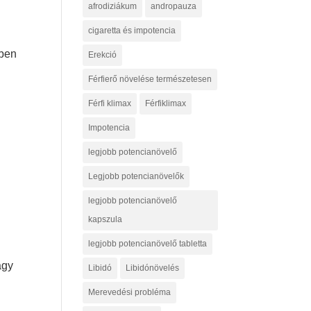
afrodiziákum
andropauza
cigaretta és impotencia
ében
Erekció
Férfierő növelése természetesen
Férfi klimax
Férfiklimax
Impotencia
legjobb potencianövelő
Legjobb potencianövelők
legjobb potencianövelő
kapszula
legjobb potencianövelő tabletta
agy
Libidó
Libidónövelés
Merevedési probléma