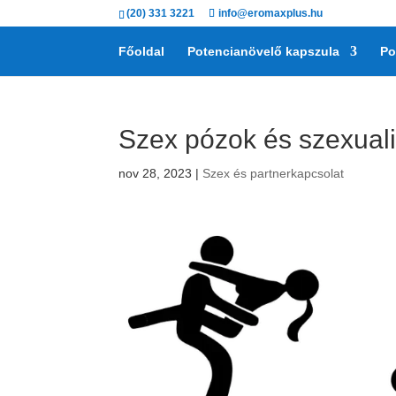
(20) 331 3221
info@eromaxplus.hu
Főoldal
Potencianövelő kapszula
Po
Szex pózok és szexuali
nov 28, 2023
|
Szex és partnerkapcsolat