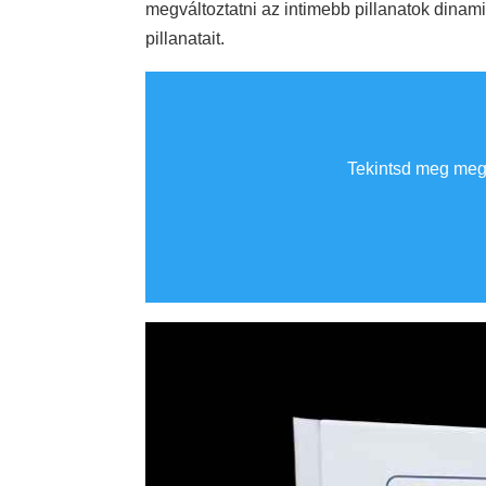
megváltoztatni az intimebb pillanatok dina
pillanatait.
Tekintsd meg meg