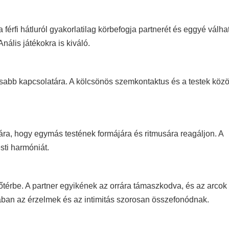
 férfi hátluról gyakorlatilag körbefogja partnerét és eggyé válha
nális játékokra is kiváló.
osabb kapcsolatára. A kölcsönös szemkontaktus és a testek közöt
ára, hogy egymás testének formájára és ritmusára reagáljon. A
sti harmóniát.
előtérbe. A partner egyikének az orrára támaszkodva, és az arcok
rában az érzelmek és az intimitás szorosan összefonódnak.