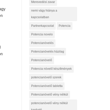
Merevedési zavar
vagy
nemi vágy hiánya a
en
kapcsolatban
Partnerkapcsolat
Potencia
Potencia novelo
Potencianövelés
l
Potencianövelés házilag
on
Potencianövelő
Potencia növelő készítmények
potencianövelő szerek
Potencianövelő tabletta
Potencianövelő vény nélkül
potencianövelő vény nélkül
kapható