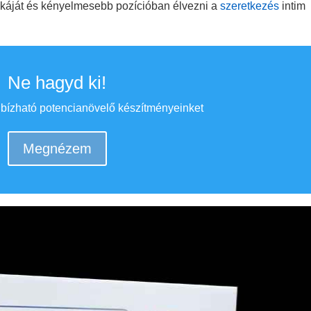
mikáját és kényelmesebb pozícióban élvezni a
szeretkezés
intim
Ne hagyd ki!
bízható potencianövelő készítményeinket
Megnézem