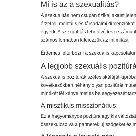
Mi is az a szexualitás?
A szexualitás nem csupán fizikai aktust jel
érzelmi, mentális és társadalmi dimenzióka
egyedi. A szexualitás lehetővé teszi számu
számos formában kifejezzük az intimitást.
Érdemes felturbózni a szexuális kapcsolatu
A legjobb szexuális pozitúr
A szexuális pozitúrák széles skáláját kipró
következőkben néhány olyan pozitúrát mutat
mindkét fél kényelmét és beleegyezését tart
A misztikus misszionárius:
Ez a hagyományos pozitúra egy kis változta
összekulcsolva a partnerek új szögeket és m