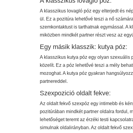
A klasszikus lovagló póz:
A klasszikus lovagló póz egy elterjedt és nép
ül. Ez a pozitúra lehetővé teszi a nő számár
szemkontaktust is tarthatnak egymással. A kla
miközben mindkét partner részt vesz az együt
Egy másik klasszik: kutya póz:
A klasszikus kutya póz egy olyan szexuális po
közelít. Ez a póz lehetővé teszi a mély beha
mozoghat. A kutya póz gyakran hangsúlyozza a
partnereddel.
Szexpozició oldalt fekve:
Az oldalt fekvő szexpóz egy intimebb és kén
pozitúrában mindkét partner oldalra fordul,
lehetőséget teremt az érzéki testi kapcsola
simulnak oldalirányban. Az oldalt fekvő sze