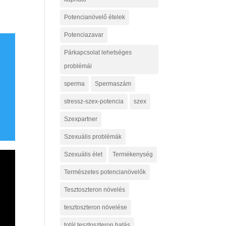
Potencianövelő ételek
Potenciazavar
Párkapcsolat lehetséges
problémái
sperma
Spermaszám
stressz-szex-potencia
szex
Szexpartner
Szexuális problémák
Szexuális élet
Termékenység
Természetes potencianövelők
Tesztoszteron növelés
tesztoszteron növelése
totál tesztoszteron hatás