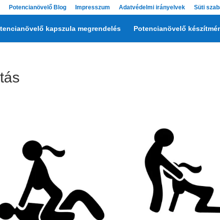
Potencianövelő Blog
Impresszum
Adatvédelmi irányelvek
Süti szab
tencianövelő kapszula megrendelés
Potencianövelő készítmé
tás