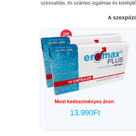
szexualitás, és számos izgalmas és kielégít
A szexpózó
Most kedvezményes áron:
13.990
Ft