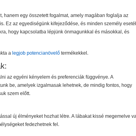
ent, hanem egy összetett fogalmat, amely magában foglalja az
t is. Ez az egyediségünk kifejeződése, és minden személy eset
nkra, hogy kapcsolatba lépjünk önmagunkkal és másokkal, és
nkta a
legjob potencianövelő
termékekkel.
ák:
bálni az egyéni kényelem és preferenciák függvénye. A
unk be, amelyek izgalmasak lehetnek, de mindig fontos, hogy
suk szem előtt.
tással új élményeket hozhat létre. A lábakat kissé megemelve v
élységeket fedezhetnek fel.