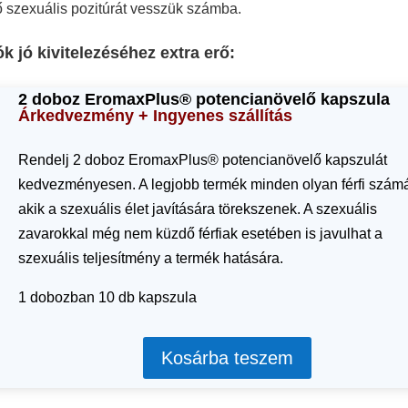
ő szexuális pozitúrát vesszük számba.
k jó kivitelezéséhez extra erő:
2 doboz EromaxPlus® potencianövelő kapszula
Árkedvezmény + Ingyenes szállítás
Rendelj 2 doboz EromaxPlus® potencianövelő kapszulát
kedvezményesen. A legjobb termék minden olyan férfi számá
akik a szexuális élet javítására törekszenek. A szexuális
zavarokkal még nem küzdő férfiak esetében is javulhat a
szexuális teljesítmény a termék hatására.
1 dobozban 10 db kapszula
Kosárba teszem