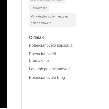
Társkeresés
Vényköteles vs. természetes
potencianövelő
Oldalak
Potencianövelő kapszula
Potencianövelő
Eromaxplus
Legjobb potencianövelő
Potencianövelő Blog