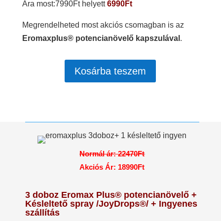
Ára most:7990Ft helyett
6990Ft
Megrendelheted most akciós csomagban is az
Eromaxplus® potencianövelő kapszulával
.
Kosárba teszem
Normál ár: 22470Ft
Akciós Ár: 18990Ft
3 doboz Eromax Plus® potencianövelő +
Késleltető spray /JoyDrops®/ + Ingyenes
szállítás