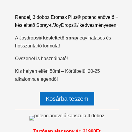
Rendelj 3 doboz Eromax Plus® potencianövelő +
késleltető Spray-t /JoyDrops®/ kedvezményesen.
A Joydrops
®
késleltető spray
egy hatásos és
hosszantartó formula!
Óvszerrel is használható!
Kis helyen elfér! 50ml – Körülbelül 20-25
alkalomra elegendő!
Kosárba teszem
Tartósan alacsony ár: 21990Ft