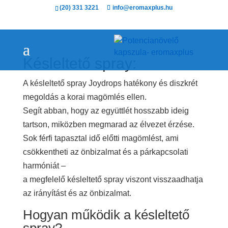
(20) 331 3221
info@eromaxplus.hu
Késleltető spray:
A késleltető spray Joydrops hatékony és diszkrét
megoldás a korai magömlés ellen.
Segít abban, hogy az együttlét hosszabb ideig
tartson, miközben megmarad az élvezet érzése.
Sok férfi tapasztal idő előtti magömlést, ami
csökkentheti az önbizalmat és a párkapcsolati
harmóniát –
a megfelelő késleltető spray viszont visszaadhatja
az irányítást és az önbizalmat.
Hogyan működik a késleltető