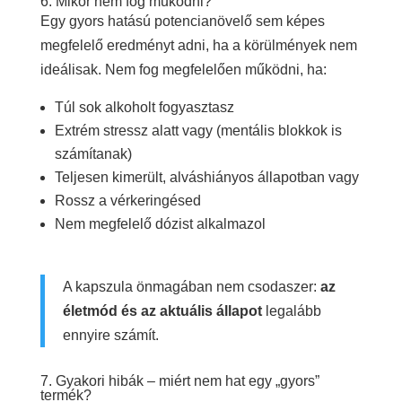
6. Mikor nem fog működni?
Egy gyors hatású potencianövelő sem képes
megfelelő eredményt adni, ha a körülmények nem
ideálisak. Nem fog megfelelően működni, ha:
Túl sok alkoholt fogyasztasz
Extrém stressz alatt vagy (mentális blokkok is
számítanak)
Teljesen kimerült, alváshiányos állapotban vagy
Rossz a vérkeringésed
Nem megfelelő dózist alkalmazol
A kapszula önmagában nem csodaszer:
az
életmód és az aktuális állapot
legalább
ennyire számít.
7. Gyakori hibák – miért nem hat egy „gyors”
termék?