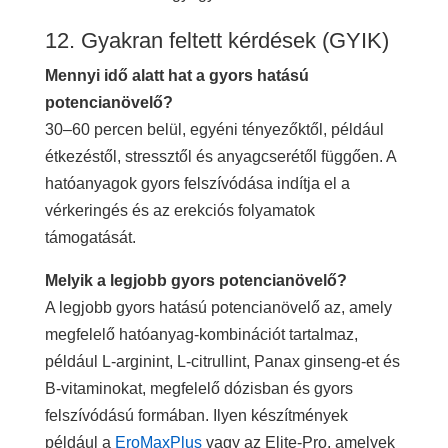
12. Gyakran feltett kérdések (GYIK)
Mennyi idő alatt hat a gyors hatású
potencianövelő?
30–60 percen belül, egyéni tényezőktől, például
étkezéstől, stressztől és anyagcserétől függően. A
hatóanyagok gyors felszívódása indítja el a
vérkeringés és az erekciós folyamatok
támogatását.
Melyik a legjobb gyors potencianövelő?
A legjobb gyors hatású potencianövelő az, amely
megfelelő hatóanyag-kombinációt tartalmaz,
például L-arginint, L-citrullint, Panax ginseng-et és
B-vitaminokat, megfelelő dózisban és gyors
felszívódású formában. Ilyen készítmények
például a
EroMaxPlus
vagy az Elite-Pro, amelyek