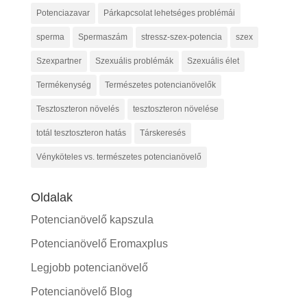
Potenciazavar
Párkapcsolat lehetséges problémái
sperma
Spermaszám
stressz-szex-potencia
szex
Szexpartner
Szexuális problémák
Szexuális élet
Termékenység
Természetes potencianövelők
Tesztoszteron növelés
tesztoszteron növelése
totál tesztoszteron hatás
Társkeresés
Vényköteles vs. természetes potencianövelő
Oldalak
Potencianövelő kapszula
Potencianövelő Eromaxplus
Legjobb potencianövelő
Potencianövelő Blog