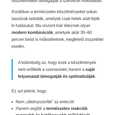
összetevőkkel támogatják a szervezet működését.
Korábban a természetes készítményeket sokan
lassúnak tartották, amelyek csak hetek alatt fejtik
ki hatásukat. Ma viszont már léteznek olyan
modern kombinációk
, amelyek akár 30–60
percen belül is működhetnek, megfelelő összetétel
esetén.
A különbség az, hogy ezek a készítmények
nem erőltetik a szervezetet, hanem a
saját
folyamatait támogatják és optimalizálják
.
Ez azt jelenti, hogy:
Nem „rákényszerítik” az erekciót
Hanem segítik a
természetes reakciók