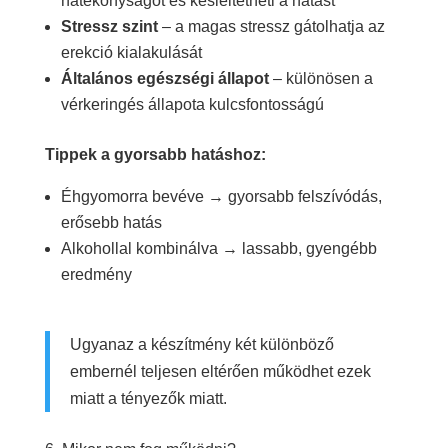
hatékonyságot és késleltetheti a hatást
Stressz szint
– a magas stressz gátolhatja az
erekció kialakulását
Általános egészségi állapot
– különösen a
vérkeringés állapota kulcsfontosságú
Tippek a gyorsabb hatáshoz:
Éhgyomorra bevéve → gyorsabb felszívódás,
erősebb hatás
Alkohollal kombinálva → lassabb, gyengébb
eredmény
Ugyanaz a készítmény két különböző
embernél teljesen eltérően működhet ezek
miatt a tényezők miatt.