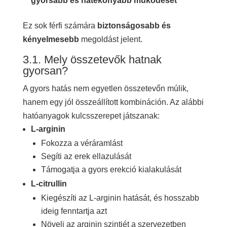
gyorsabb és hatékonyabb működését
Ez sok férfi számára
biztonságosabb és
kényelmesebb
megoldást jelent.
3.1. Mely összetevők hatnak
gyorsan?
A gyors hatás nem egyetlen összetevőn múlik,
hanem egy jól összeállított kombináción. Az alábbi
hatóanyagok kulcsszerepet játszanak:
L-arginin
Fokozza a véráramlást
Segíti az erek ellazulását
Támogatja a gyors erekció kialakulását
L-citrullin
Kiegészíti az L-arginin hatását, és hosszabb
ideig fenntartja azt
Növeli az arginin szintjét a szervezetben