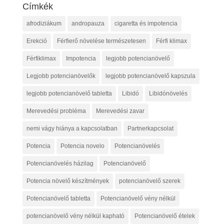
Címkék
afrodiziákum
andropauza
cigaretta és impotencia
Erekció
Férfierő növelése természetesen
Férfi klimax
Férfiklimax
Impotencia
legjobb potencianövelő
Legjobb potencianövelők
legjobb potencianövelő kapszula
legjobb potencianövelő tabletta
Libidó
Libidónövelés
Merevedési probléma
Merevedési zavar
nemi vágy hiánya a kapcsolatban
Partnerkapcsolat
Potencia
Potencia novelo
Potencianövelés
Potencianövelés házilag
Potencianövelő
Potencia növelő készítmények
potencianövelő szerek
Potencianövelő tabletta
Potencianövelő vény nélkül
potencianövelő vény nélkül kapható
Potencianövelő ételek