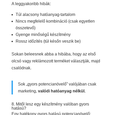
A leggyakoribb hibák:
Túl alacsony hatóanyag-tartalom
Nincs megfelelő kombináció (csak egyetlen
összetevő)
Gyenge minőségű készítmény
Rossz időzítés (túl későn veszik be)
Sokan beleesnek abba a hibába, hogy az első
olcsó vagy reklámozott terméket választják, majd
csalódnak.
Sok „gyors potencianövelő” valójában csak
marketing,
valódi hatóanyag nélkül.
8. Mitől lesz egy készítmény valóban gyors
hatású?
Egy hatékony gyors hatású potencianövelő: