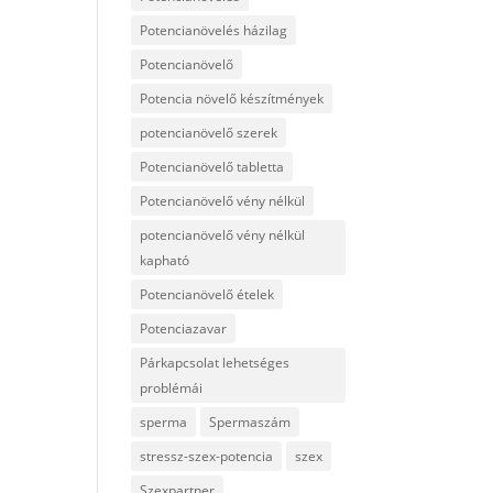
Potencianövelés házilag
Potencianövelő
Potencia növelő készítmények
potencianövelő szerek
Potencianövelő tabletta
Potencianövelő vény nélkül
potencianövelő vény nélkül
kapható
Potencianövelő ételek
Potenciazavar
Párkapcsolat lehetséges
problémái
sperma
Spermaszám
stressz-szex-potencia
szex
Szexpartner