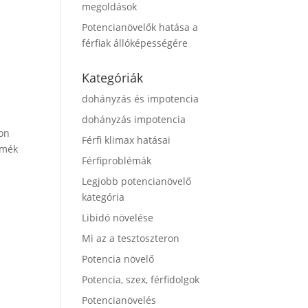
megoldások
Potencianövelők hatása a
férfiak állóképességére
Kategóriák
dohányzás és impotencia
dohányzás impotencia
on
Férfi klimax hatásai
rmék
Férfiproblémák
Legjobb potencianövelő
kategória
Libidó növelése
Mi az a tesztoszteron
Potencia növelő
Potencia, szex, férfidolgok
Potencianövelés