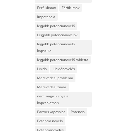
Férfi klimax
Férfiklimax
Impotencia
legjobb potencianövelő
Legjobb potencianövelők
legjobb potencianövelő
kapszula
legjobb potencianövelő tabletta
Libidó
Libidónövelés
Merevedési probléma
Merevedési zavar
nemi vágy hiánya a
kapcsolatban
Partnerkapcsolat
Potencia
Potencia novelo
Potencianövelés