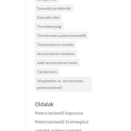
Szexuális problémák
Szexuális élet
Termékenység
Természetes potencianövelők
Tesztoszteron növelés
tesztoszteron növelése
totál tesztoszteron hatás
Társkeresés
Vényköteles vs. természetes
potencianövelő
Oldalak
Potencianövelő kapszula
Potencianövelő Eromaxplus
Legjobb potencianövelő