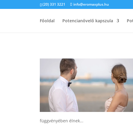
(20) 331 3221
info@eromaxplus.hu
Főoldal
Potencianövelő kapszula
Po
függvényében élnek...