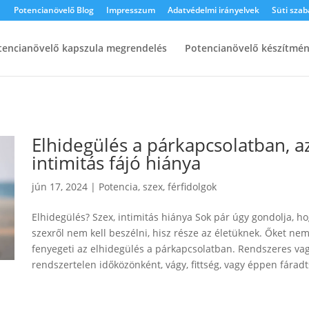
Potencianövelő Blog
Impresszum
Adatvédelmi irányelvek
Süti szab
tencianövelő kapszula megrendelés
Potencianövelő készítmé
Elhidegülés a párkapcsolatban, a
intimitás fájó hiánya
jún 17, 2024
|
Potencia, szex, férfidolgok
Elhidegülés? Szex, intimitás hiánya Sok pár úgy gondolja, ho
szexről nem kell beszélni, hisz része az életüknek. Őket ne
fenyegeti az elhidegülés a párkapcsolatban. Rendszeres va
rendszertelen időközönként, vágy, fittség, vagy éppen fárad