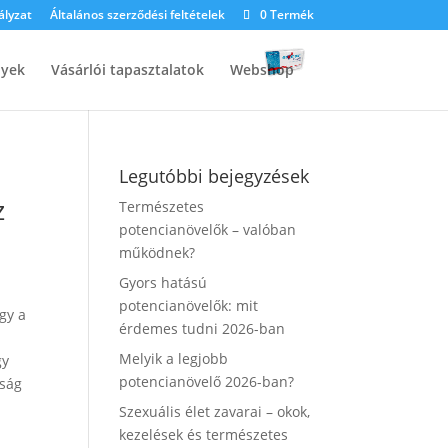
ályzat
Általános szerződési feltételek
0 Termék
nyek
Vásárlói tapasztalatok
Webshop
Legutóbbi bejegyzések
z
Természetes
potencianövelők – valóban
működnek?
Gyors hatású
potencianövelők: mit
gy a
érdemes tudni 2026-ban
m
Melyik a legjobb
gy
potencianövelő 2026-ban?
tság
Szexuális élet zavarai – okok,
kezelések és természetes