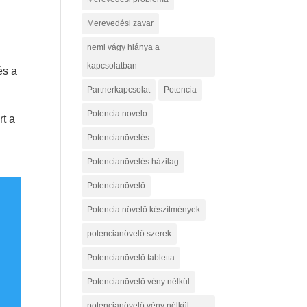
Merevedési zavar
nemi vágy hiánya a
kapcsolatban
és a
Partnerkapcsolat
Potencia
Potencia novelo
rt a
Potencianövelés
Potencianövelés házilag
Potencianövelő
Potencia növelő készítmények
potencianövelő szerek
Potencianövelő tabletta
Potencianövelő vény nélkül
potencianövelő vény nélkül