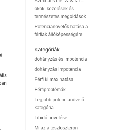
Szexuális élet zavarai –
okok, kezelések és
természetes megoldások
Potencianövelők hatása a
férfiak állóképességére
l
Kategóriák
ai
dohányzás és impotencia
dohányzás impotencia
ális
Férfi klimax hatásai
ában
Férfiproblémák
Legjobb potencianövelő
kategória
Libidó növelése
Mi az a tesztoszteron