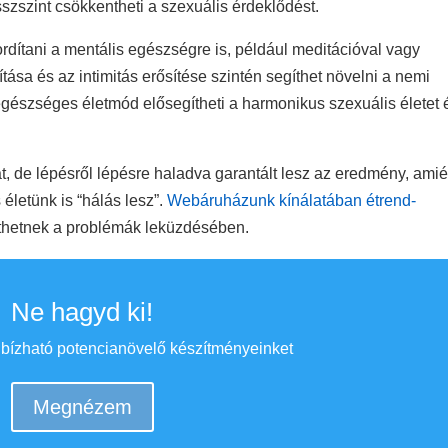
sszszint csökkentheti a szexuális érdeklődést.
rdítani a mentális egészségre is, például meditációval vagy
tása és az intimitás erősítése szintén segíthet növelni a nemi
gészséges életmód elősegítheti a harmonikus szexuális életet 
 de lépésről lépésre haladva garantált lesz az eredmény, amié
életünk is “hálás lesz”.
Webáruházunk kínálatában étrend-
íthetnek a problémák leküzdésében.
Ne hagyd ki!
bízható potencianövelő készítményeinket
Megnézem