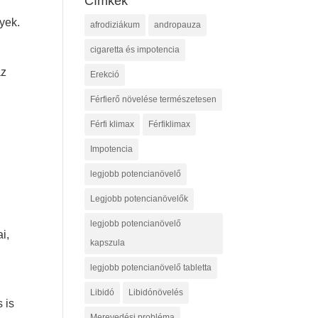
Címkék
nyek.
afrodiziákum
andropauza
cigaretta és impotencia
az
Erekció
Férfierő növelése természetesen
Férfi klimax
Férfiklimax
Impotencia
legjobb potencianövelő
n
Legjobb potencianövelők
legjobb potencianövelő
i,
kapszula
legjobb potencianövelő tabletta
Libidó
Libidónövelés
 is
Merevedési probléma