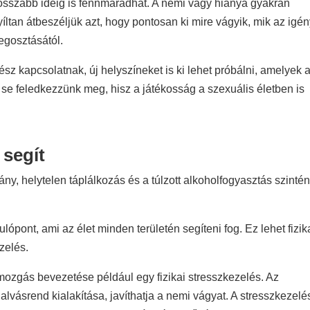
hosszabb ideig is fennmaradhat. A nemi vágy hiánya gyakran
íltan átbeszéljük azt, hogy pontosan ki mire vágyik, mik az igé
egosztásától.
egész kapcsolatnak, új helyszíneket is ki lehet próbálni, amelyek 
 se feledkezzünk meg, hisz a játékosság a szexuális életben is
 segít
y, helytelen táplálkozás és a túlzott alkoholfogyasztás szinté
ópont, ami az élet minden területén segíteni fog. Ez lehet fizika
zelés.
mozgás bevezetése például egy fizikai stresszkezelés. Az
vásrend kialakítása, javíthatja a nemi vágyat. A stresszkezelés