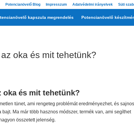
Potencianövelő Blog
Impresszum
Adatvédelmi irányelvek
Süti szab
tencianövelő kapszula megrendelés
Potencianövelő készítmé
 az oka és mit tehetünk?
z oka és mit tehetünk?
metlen tünet, ami rengeteg problémát eredményezhet, és sajno
bajt. Ma már több hasznos módszer, termék van, ami segíthet
 nagyon összetett jelenség.