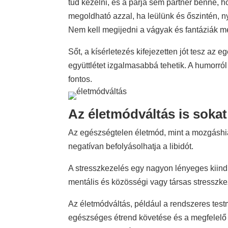
tud kezelni, és a párja sem partner benne, 
megoldható azzal, ha leülünk és őszintén, ny
Nem kell megijedni a vágyak és fantáziák m
Sőt, a kísérletezés kifejezetten jót tesz az 
együttlétet izgalmasabbá tehetik. A humorról
fontos.
Az életmódváltás is sokat
Az egészségtelen életmód, mint a mozgáshián
negatívan befolyásolhatja a libidót.
A stresszkezelés egy nagyon lényeges kiindul
mentális és közösségi vagy társas stresszke
Az életmódváltás, például a rendszeres test
egészséges étrend követése és a megfelelő al