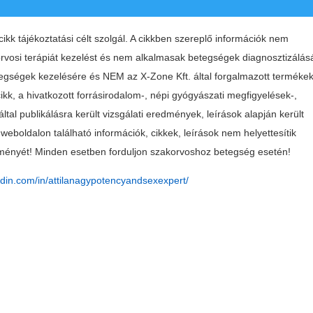
ikk tájékoztatási célt szolgál. A cikkben szereplő információk nem
 orvosi terápiát kezelést és nem alkalmasak betegségek diagnosztizálás
tegségek kezelésére és NEM az X-Zone Kft. által forgalmazott terméke
ikk, a hivatkozott forrásirodalom-, népi gyógyászati megfigyelések-,
ltal publikálásra került vizsgálati eredmények, leírások alapján került
 weboldalon található információk, cikkek, leírások nem helyettesítik
ényét! Minden esetben forduljon szakorvoshoz betegség esetén!
edin.com/in/attilanagypotencyandsexexpert/