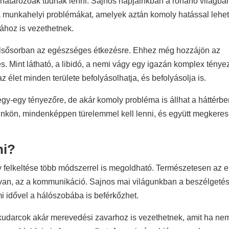
határozóak tudnak lenni. Sajnos napjainkban a rohanó világba
a munkahelyi problémákat, amelyek aztán komoly hatással lehe
ához is vezethetnek.
 elsősorban az egészséges étkezésre. Ehhez még hozzájön az
s. Mint látható, a libidó, a nemi vágy egy igazán komplex ténye
z élet minden területe befolyásolhatja, és befolyásolja is.
gy-egy tényezőre, de akár komoly probléma is állhat a háttérbe
nkön, mindenképpen türelemmel kell lenni, és együtt megkeres
ni?
y felkeltése több módszerrel is megoldható. Természetesen az e
van, az a kommunikáció. Sajnos mai világunkban a beszélgeté
i idővel a hálószobába is beférkőzhet.
 kudarcok akár merevedési zavarhoz is vezethetnek, amit ha ne