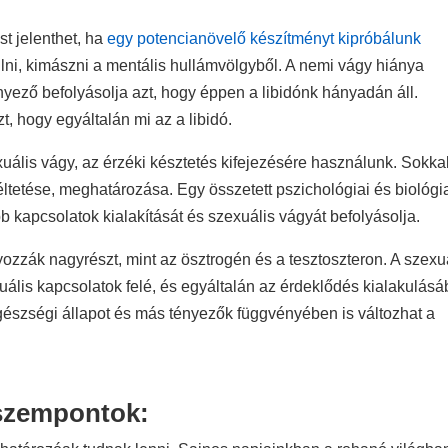
t jelenthet, ha
egy potencianövelő készítményt kipróbálunk
lni, kimászni a mentális hullámvölgyből. A nemi vágy hiánya
yező befolyásolja azt, hogy éppen a libidónk hányadán áll.
, hogy egyáltalán mi az a libidó.
xuális vágy, az érzéki késztetés kifejezésére használunk. Sokka
éltetése, meghatározása. Egy összetett pszichológiai és biológi
 kapcsolatok kialakítását és szexuális vágyát befolyásolja.
ozzák nagyrészt, mint az ösztrogén és a tesztoszteron. A szexu
ális kapcsolatok felé, és egyáltalán az érdeklődés kialakulás
 egészségi állapot és más tényezők függvényében is változhat a
 szempontok: