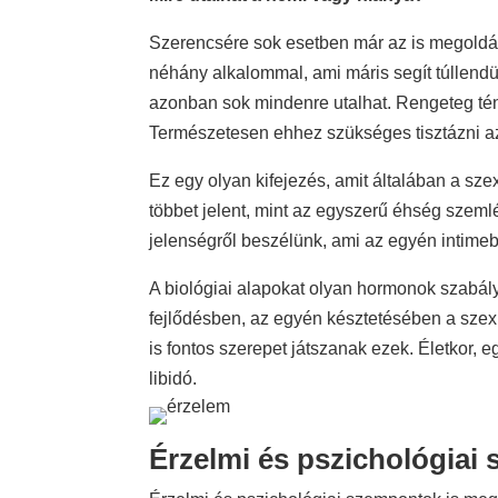
Szerencsére sok esetben már az is megoldás
néhány alkalommal, ami máris segít túllendü
azonban sok mindenre utalhat. Rengeteg tén
Természetesen ehhez szükséges tisztázni azt
Ez egy olyan kifejezés, amit általában a sze
többet jelent, mint az egyszerű éhség szeml
jelenségről beszélünk, ami az egyén intimebb
A biológiai alapokat olyan hormonok szabály
fejlődésben, az egyén késztetésében a szexu
is fontos szerepet játszanak ezek. Életkor,
libidó.
Érzelmi és pszichológiai