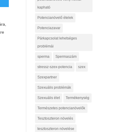
kapható
Potencianövelő ételek
ára,
Potenciazavar
kre
Párkapcsolat lehetséges
problémái
sperma
Spermaszám
stressz-szex-potencia
szex
Szexpartner
Szexuális problémák
Szexuális élet
Termékenység
Természetes potencianövelők
Tesztoszteron növelés
tesztoszteron növelése