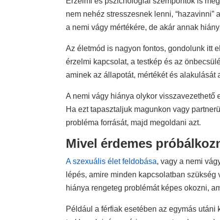
Érzelmi és pszichológiai szempontok is meg
nem nehéz stresszesnek lenni, “hazavinni” 
a nemi vágy mértékére, de akár annak hiány
Az életmód is nagyon fontos, gondolunk itt
érzelmi kapcsolat, a testkép és az önbecsülé
aminek az állapotát, mértékét és alakulását a
A nemi vágy hiánya olykor visszavezethető e
Ha ezt tapasztaljuk magunkon vagy partnerü
probléma forrását, majd megoldani azt.
Mivel érdemes próbálkoz
A szexuális élet feldobása
, vagy a nemi vág
lépés, amire minden kapcsolatban szükség 
hiánya rengeteg problémát képes okozni, am
Például a férfiak esetében az egymás utáni