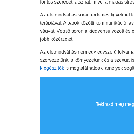
fontos szerepet játszhat, mivel a magas stre
Az életmódváltás során érdemes figyelmet fo
terápiával. A párok közötti kommunikáció javí
vágyat. Végső soron a kiegyensúlyozott és e
jobb közérzetet.
Az életmódváltás nem egy egyszerű folyamat,
szervezetünk, a környezetünk és a szexuális 
kiegészítők
is megtalálhatóak, amelyek seg
Tekintsd meg meg