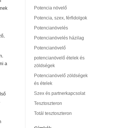
n
Potencia növelő
tnek
Potencia, szex, férfidolgok
Potencianövelés
ző,
Potencianövelés házilag
Potencianövelő
n.
potencianövelő ételek és
ni a
zöldségek
Potencianövelő zöldségek
és ételek
Szex és partnerkapcsolat
lső
s
Tesztoszteron
Totál tesztoszteron
m