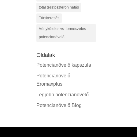
totál tesztoszteron hatás
Társkeresés
Vényköteles vs. természetes
potencianövelő
Oldalak
Potencianövelő kapszula
Potencianövelő
Eromaxplus
Legjobb potencianövelő
Potencianövelő Blog