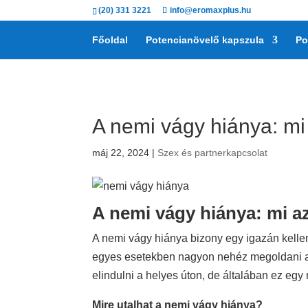
(20) 331 3221
info@eromaxplus.hu
Főoldal
Potencianövelő kapszula
Po
A nemi vágy hiánya: mi
máj 22, 2024
|
Szex és partnerkapcsolat
A nemi vágy hiánya: mi a
A nemi vágy hiánya bizony egy igazán kelle
egyes esetekben nagyon nehéz megoldani a 
elindulni a helyes úton, de általában ez egy
Mire utalhat a nemi vágy hiánya?