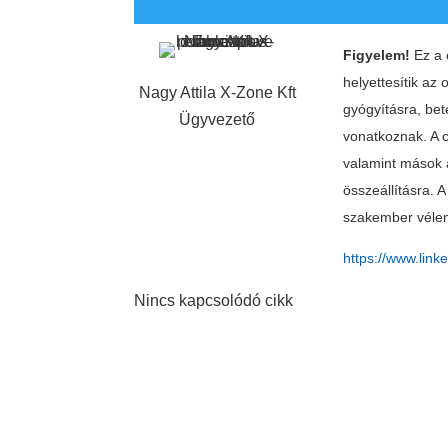
Figyelem!
Ez a c
helyettesítik az
Nagy Attila X-Zone Kft
gyógyításra, be
Ügyvezető
vonatkoznak. A c
valamint mások á
összeállításra. A
szakember vélem
https://www.link
Nincs kapcsolódó cikk