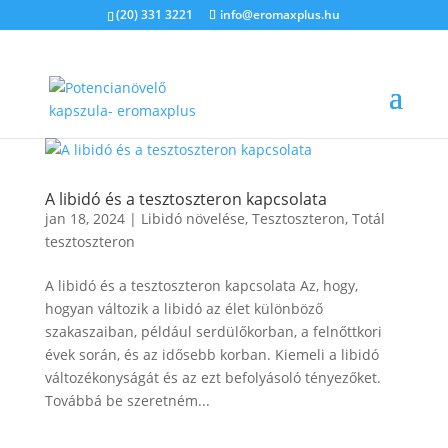
(20) 331 3221
info@eromaxplus.hu
A libidó és a tesztoszteron kapcsolata
jan 18, 2024
|
Libidó növelése
,
Tesztoszteron
,
Totál
tesztoszteron
A libidó és a tesztoszteron kapcsolata Az, hogy,
hogyan változik a libidó az élet különböző
szakaszaiban, például serdülőkorban, a felnőttkori
évek során, és az idősebb korban. Kiemeli a libidó
változékonyságát és az ezt befolyásoló tényezőket.
Továbbá be szeretném...