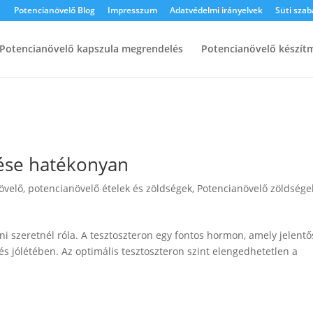
Potencianövelő Blog
Impresszum
Adatvédelmi irányelvek
Süti szab
Potencianövelő kapszula megrendelés
Potencianövelő készít
lése hatékonyan
övelő
,
potencianövelő ételek és zöldségek
,
Potencianövelő zöldsége
i szeretnél róla. A tesztoszteron egy fontos hormon, amely jelentő
és jólétében. Az optimális tesztoszteron szint elengedhetetlen a