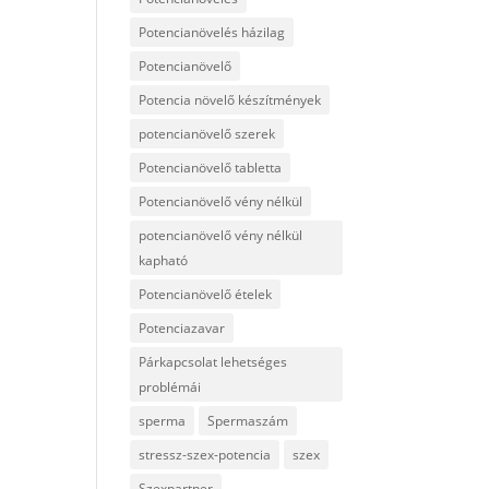
Potencianövelés házilag
Potencianövelő
Potencia növelő készítmények
potencianövelő szerek
Potencianövelő tabletta
Potencianövelő vény nélkül
potencianövelő vény nélkül
kapható
Potencianövelő ételek
Potenciazavar
Párkapcsolat lehetséges
problémái
sperma
Spermaszám
stressz-szex-potencia
szex
Szexpartner