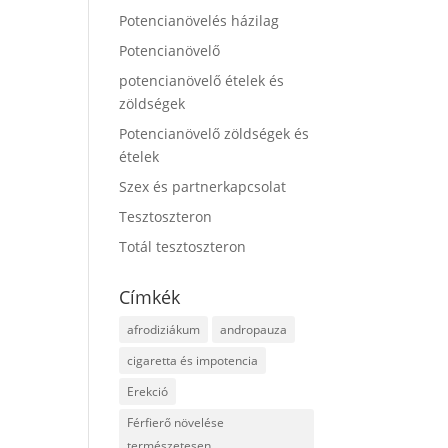
Potencianövelés házilag
Potencianövelő
potencianövelő ételek és
zöldségek
Potencianövelő zöldségek és
ételek
Szex és partnerkapcsolat
Tesztoszteron
Totál tesztoszteron
Címkék
afrodiziákum
andropauza
cigaretta és impotencia
Erekció
Férfierő növelése
természetesen