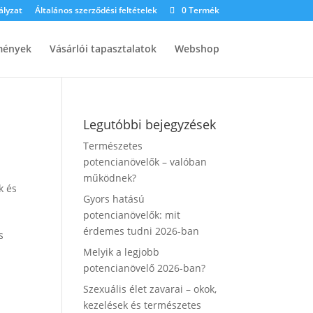
ályzat
Általános szerződési feltételek
0 Termék
mények
Vásárlói tapasztalatok
Webshop
Legutóbbi bejegyzések
Természetes
potencianövelők – valóban
működnek?
k és
Gyors hatású
potencianövelők: mit
érdemes tudni 2026-ban
s
Melyik a legjobb
potencianövelő 2026-ban?
Szexuális élet zavarai – okok,
kezelések és természetes