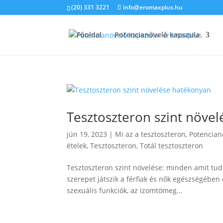
(20) 331 3221
info@eromaxplus.hu
Főoldal
Potencianövelő kapszula
Tesztoszteron szint növe
jún 19, 2023
|
Mi az a tesztoszteron
,
Potencian
ételek
,
Tesztoszteron
,
Totál tesztoszteron
Tesztoszteron szint növelése: minden amit tudn
szerepet játszik a férfiak és nők egészségében 
szexuális funkciók, az izomtömeg...