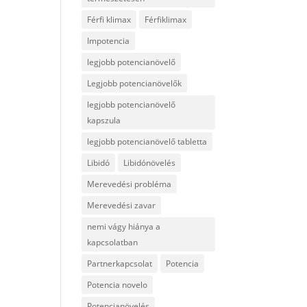
Férfi klimax
Férfiklimax
Impotencia
legjobb potencianövelő
Legjobb potencianövelők
legjobb potencianövelő
kapszula
legjobb potencianövelő tabletta
Libidó
Libidónövelés
Merevedési probléma
Merevedési zavar
nemi vágy hiánya a
kapcsolatban
Partnerkapcsolat
Potencia
Potencia novelo
Potencianövelés