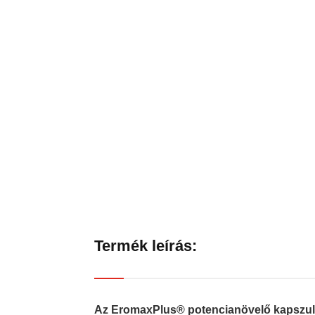
Termék leírás:
Az EromaxPlus® potencianövelő kapszula eg