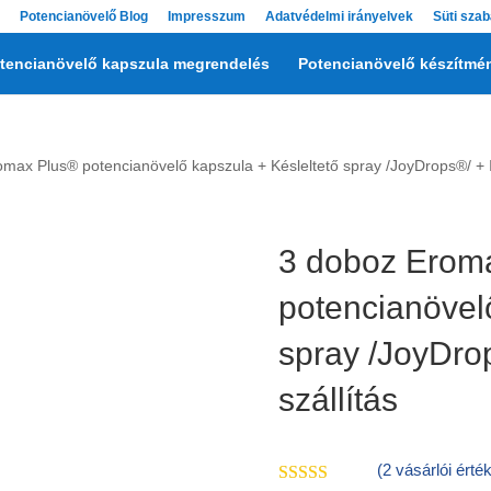
Potencianövelő Blog
Impresszum
Adatvédelmi irányelvek
Süti szab
tencianövelő kapszula megrendelés
Potencianövelő készítmé
max Plus® potencianövelő kapszula + Késleltető spray /JoyDrops®/ + I
3 doboz Erom
potencianövelő
spray /JoyDro
szállítás
(
2
vásárlói érté