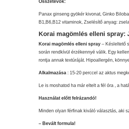
Összetevők:
Panax ginseng gyökér kivonat, Ginko Biloba
B1,B6,B12 vitaminok, Zselésítő anyag: zsela
Korai magömlés elleni spray:
Korai magömlés elleni spray
– Késleltető s
során rendkívül érzékennyé válik. Egy kellem
rontja annak textúráját. Hipoallergén, könny
Alkalmazása
: 15-20 perccel az aktus megke
Le is moshatod ha már eltelt a fél óra , a ha
Használat előtt felrázandó!
Minden olyan férfinak kiváló választás, aki 
– Bevált formula!