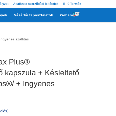
ályzat
Általános szerződési feltételek
0 Termék
nyek
Vásárlói tapasztalatok
Webshop
ngyenes szállítás
ax Plus®
 kapszula + Késleltető
ps®/ + Ingyenes
kelés)