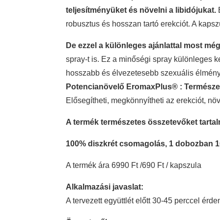
teljesítményüket és növelni a libidójukat.
E
robusztus és hosszan tartó erekciót. A kaps
De ezzel a különleges ajánlattal most mé
spray-t is. Ez a minőségi spray különleges 
hosszabb és élvezetesebb szexuális élményt
Potencianövelő EromaxPlus® : Természet
Elősegítheti, megkönnyítheti az erekciót, növ
A termék természetes összetevőket tarta
100% diszkrét csomagolás, 1 dobozban 1
A termék ára 6990 Ft /690 Ft / kapszula
Alkalmazási javaslat:
A tervezett együttlét előtt 30-45 perccel é