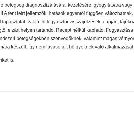
le betegség diagnosztizálására, kezelésére, gyógyítására vag
A fent leírt jellemzők, hatások egyéntől függően változhatnak. A
t tapasztalat, valamint fogyasztói visszajelzések alapján, tájék
től elzárt helyen tartandó. Recept nélkül kapható. Fogyasztása 
érrendszeri betegségekben szenvedőknek, valamint magas vérny
zámára készült, így nem javasoljuk hölgyeknek való alkalmazását
ket is.