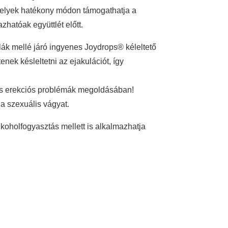
melyek hatékony módon támogathatja a
hatóak együttlét előtt.
k mellé járó ingyenes Joydrops® kéleltető
nek késleltetni az ejakulációt, így
és erekciós problémák megoldásában!
 a szexuális vágyat.
lkoholfogyasztás mellett is alkalmazhatja