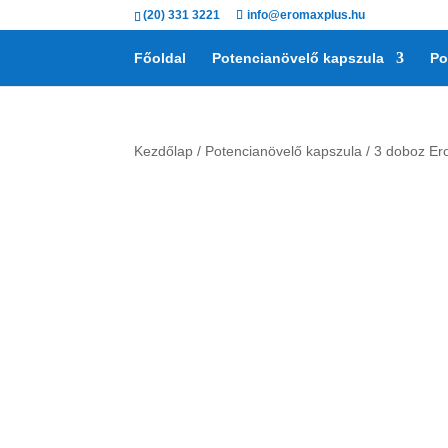
(20) 331 3221
info@eromaxplus.hu
Főoldal
Potencianövelő kapszula
Po
Kezdőlap
/
Potencianövelő kapszula
/ 3 doboz Ero