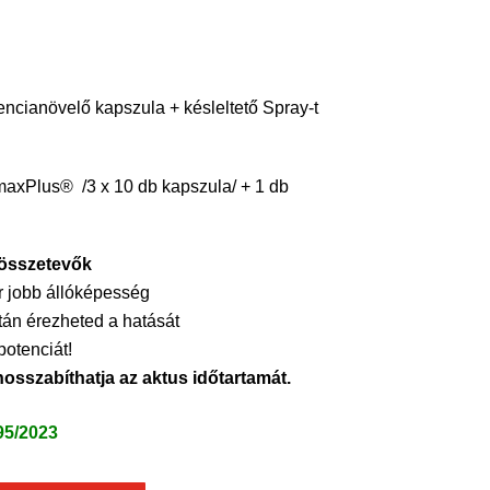
cianövelő kapszula + késleltető Spray-t
xPlus® /3 x 10 db kapszula/ + 1 db
összetevők
ár jobb állóképesség
tán érezheted a hatását
potenciát!
sszabíthatja az aktus időtartamát.
95/2023