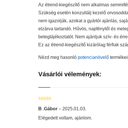
Az étrend-kiegészítő nem alkalmas semmifé
Szükség esetén konzultálj kezelő orvosoddal! 
nem igazolják, azokat a gyártói ajánlás, sajá
elzárva tartandó. Hűvös, napfénytől és meleg
betegtájékoztatót. Nem ajánljuk szív- és 
Ez az étrend-kiegészítő kizárólag férfiak s
Nézd meg hasonló
potencianövelő
termékein
Vásárlói vélemények:
Értékelés:
5
/
B .Gábor
–
2025.01.03.
5
Elégedett voltam, ajánlom.