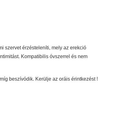
mi szervet érzésteleníti, mely az erekció
intimitást. Kompatibilis óvszerrel és nem
g beszívódik. Kerülje az oráis érintkezést !