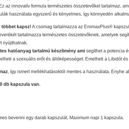
z az innovatív formula természetes összetevőket tartalmaz, a
zulák használata egyszerű és kényelmes, így könnyedén alkalmaz
g többet kapsz!
A csomag tartalmazza az EromaxPlus® kapszulá
keverékét tartalmazza természetes összetevőknek, amelyek segíte
 nyújthatnak.
es hatóanyag tartalmú készítmény ami
segíthet a potencia 
elheti a szexuális erőt és állóképességet. Emelheti a Libidót és
lmaz
, így ismert mellékhatásoktól mentes a használata. Enyhe a
0 db kapszula van.
rdemes bevenni egy darab kapszulát. Maximum napi 1 kapszula.