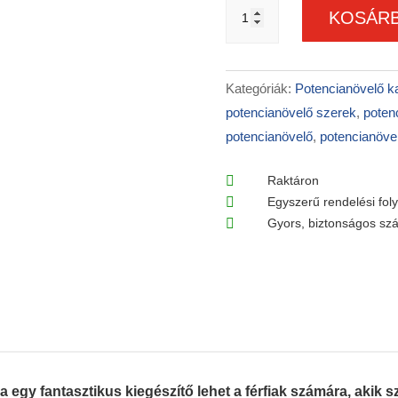
3
KOSÁRB
doboz
Eromax
Plus®
potencianövelő
Kategóriák:
Potencianövelő k
kapszula
potencianövelő szerek
,
potenc
+
potencianövelő
,
potencianövel
Késleltető
spray
/JoyDrops®/ +

Raktáron
Ingyenes

Egyszerű rendelési fol
szállítás

Gyors, biztonságos szá
mennyiség
y fantasztikus kiegészítő lehet a férfiak számára, akik sz