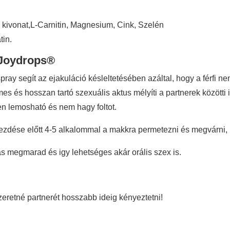
 kivonat,L-Carnitin, Magnesium, Cink, Szelén
tin.
 Joydrops®
pray segít az ejakuláció késleltetésében azáltal, hogy a férfi ne
es és hosszan tartó szexuális aktus mélyíti a partnerek közötti 
en lemosható és nem hagy foltot.
zdése előtt 4-5 alkalommal a makkra permetezni és megvárni, mí
tás megmarad és igy lehetséges akár orális szex is.
szeretné partnerét hosszabb ideig kényeztetni!