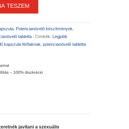
A TESZEM
apszula
,
Potencianövelő készítmények
,
ianövelő tabletta
Címkék:
Legjobb
ő kapszula férfiaknak
,
potencianövelő tabletta
yamat
llítás – 100% diszkréció
eretnék javítani a szexuális