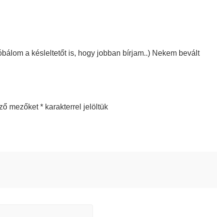
álom a késleltetőt is, hogy jobban bírjam..) Nekem bevált
ező mezőket
*
karakterrel jelöltük