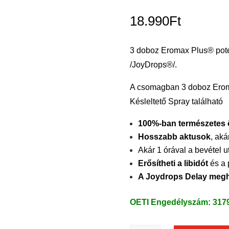
Értékelés
5.00
az 5-
18.990
Ft
ből,
értékelés
alapján
3 doboz Eromax Plus® poten
/JoyDrops®/.
A csomagban 3 doboz Eroma
Késleltető Spray található
100%-ban természetes 
Hosszabb aktusok
, ak
Akár 1 órával a bevétel u
Erősítheti a libidót
és a 
A Joydrops Delay megho
OETI Engedélyszám: 317