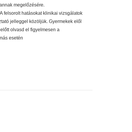
y annak megelőzésére.
 felsorolt hatásokat klinikai vizsgálatok
oztató jelleggel közöljük. Gyermekek elől
előtt olvasd el figyelmesen a
omás esetén