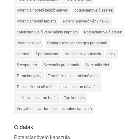
Potencia növelő készítmények
potencianövelő szerek
Potencianövelő tabletta
Potencianövelő vény nélkül
potencianövelő vény nélkül kapható
Potencianövelő ételek
Potenciazavar
Párkapcsolat lehetséges problémái
sperma
Spermaszám
stressz-szex-potencia
szex
Szexpartner
Szexuális problémák
Szexuális élet
Termékenység
Természetes potencianövelők
Tesztoszteron növelés
tesztoszteron növelése
totál tesztoszteron hatás
Társkeresés
Vényköteles vs. természetes potencianövelő
Oldalak
Potencianövelő kapszula