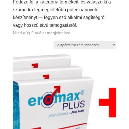
Fedezd fel a kategória termékeit, és válaszd ki a
számodra legmegfelelőbb potencianövelő
készítményt — legyen szó alkalmi segítségről
vagy hosszú távú támogatásról.
Mind a(z) 9 találat megjelenítve