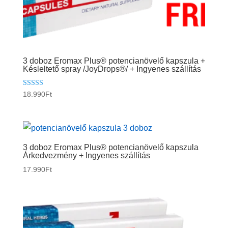
3 doboz Eromax Plus® potencianövelő kapszula +
Késleltető spray /JoyDrops®/ + Ingyenes szállítás
Értékelés:
18.990
Ft
5.00
/ 5
3 doboz Eromax Plus® potencianövelő kapszula
Árkedvezmény + Ingyenes szállítás
17.990
Ft