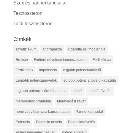
Szex és partnerkapcsolat
Tesztoszteron
Totál tesztoszteron
Címkék
afrodiziákum
andropauza
cigaretta és impotencia
Erekció
Férfierő növelése természetesen
Férfi klimax
Férfiklimax
Impotencia
legjobb potencianövelő
Legjobb potencianövelők
legjobb potencianövelő kapszula
legjobb potencianövelő tabletta
Libidó
Libidónövelés
Merevedési probléma
Merevedési zavar
nemi vágy hiánya a kapcsolatban
Partnerkapcsolat
Potencia
Potencia novelo
Potencianövelés
Potencianövelés házilag
Potencianövelő