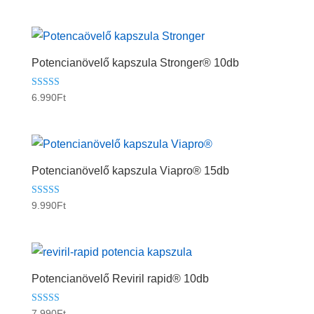
/ 5
Potencianövelő kapszula Stronger® 10db
Értékelés:
6.990
Ft
5.00
/ 5
Potencianövelő kapszula Viapro® 15db
Értékelés:
9.990
Ft
5.00
/ 5
Potencianövelő Reviril rapid® 10db
Értékelés:
7.990
Ft