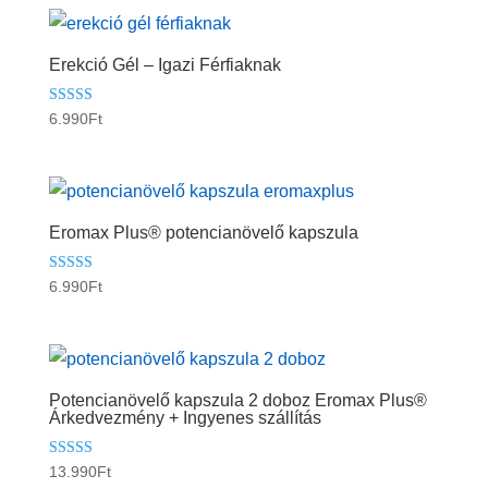
Erekció Gél – Igazi Férfiaknak
Értékelés:
6.990
Ft
5.00
/ 5
Eromax Plus® potencianövelő kapszula
Értékelés:
6.990
Ft
5.00
/ 5
Potencianövelő kapszula 2 doboz Eromax Plus®
Árkedvezmény + Ingyenes szállítás
Értékelés:
13.990
Ft
5.00