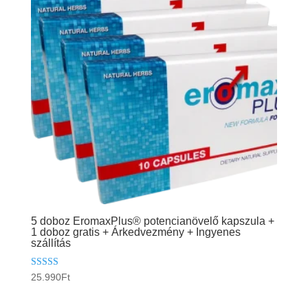
5 doboz EromaxPlus® potencianövelő kapszula +
1 doboz gratis + Árkedvezmény + Ingyenes
szállítás
Értékelés:
25.990
Ft
5.00
/ 5