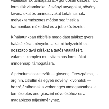
vitalitásának támogatása. A gondosan összeállított
formulák vitaminokat, ásványi anyagokat, növényi
kivonatokat és aminosavakat tartalmaznak,
melyek természetes módon segíthetik a
harmonikus működést és a jobb közérzetet.
Kínálatunkban többféle megoldást találsz: gyors
hatású készítményeket alkalmi helyzetekhez,
hosszabb távú kúrákat a tartós vitalitásért,
valamint komplex multivitaminos formulákat
mindennapi támogatásra.
A prémium összetevők — ginseng, fűrészpálma, L-
arginin, citrullin és egyéb növényi kivonatok —
hozzájárulhatnak a vérkeringés támogatásához, a
természetes energiaszint növeléséhez és a
magabiztos teljesítményhez.