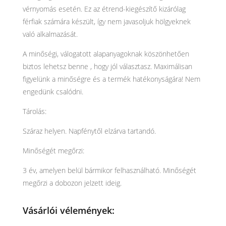
vérnyomás esetén. Ez az étrend-kiegészítő kizárólag
férfiak számára készült, így nem javasoljuk hölgyeknek
való alkalmazását.
A minőségi, válogatott alapanyagoknak köszönhetően
biztos lehetsz benne , hogy jól választasz. Maximálisan
figyelünk a minőségre és a termék hatékonyságára! Nem
engedünk csalódni.
Tárolás:
Száraz helyen. Napfénytől elzárva tartandó.
Minőségét megőrzi:
3 év, amelyen belül bármikor felhasználható. Minőségét
megőrzi a dobozon jelzett ideig.
Vásárlói vélemények: