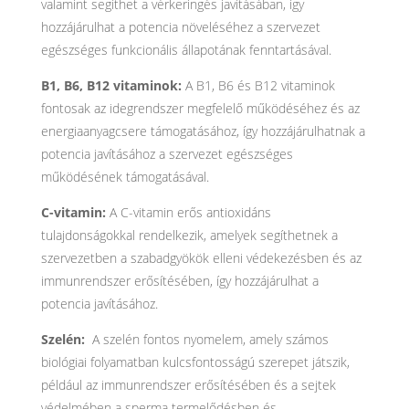
valamint segíthet a vérkeringés javításában, így
hozzájárulhat a potencia növeléséhez a szervezet
egészséges funkcionális állapotának fenntartásával.
B1, B6, B12 vitaminok:
A B1, B6 és B12 vitaminok
fontosak az idegrendszer megfelelő működéséhez és az
energiaanyagcsere támogatásához, így hozzájárulhatnak a
potencia javításához a szervezet egészséges
működésének támogatásával.
C-vitamin:
A C-vitamin erős antioxidáns
tulajdonságokkal rendelkezik, amelyek segíthetnek a
szervezetben a szabadgyökök elleni védekezésben és az
immunrendszer erősítésében, így hozzájárulhat a
potencia javításához.
Szelén:
A szelén fontos nyomelem, amely számos
biológiai folyamatban kulcsfontosságú szerepet játszik,
például az immunrendszer erősítésében és a sejtek
védelmében a sperma termelődésben és