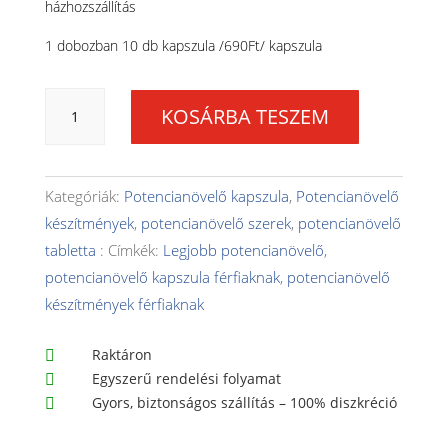
házhozszállítás
1 dobozban 10 db kapszula /690Ft/ kapszula
3
KOSÁRBA TESZEM
doboz
Eromax
Plus®
potencianövelő
Kategóriák:
Potencianövelő kapszula
,
Potencianövelő
kapszula
készítmények
,
potencianövelő szerek
,
potencianövelő
Árkedvezmény
tabletta
Címkék:
Legjobb potencianövelő
,
+
Ingyenes
potencianövelő kapszula férfiaknak
,
potencianövelő
szállítás
készítmények férfiaknak
mennyiség
Raktáron

Egyszerű rendelési folyamat

Gyors, biztonságos szállítás – 100% diszkréció
