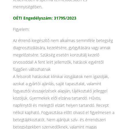
mennyiségében.
OÉTI Engedélyszám: 31795/2023
Figyelem:
Az étrend-kiegészítő nem alkalmas semmiféle betegség
diagnosztizálására, kezelésére, gyógyítására vagy annak
megelőzésére. Szükség esetén konzultálj kezelő
orvosoddal! A fent leírt jellemzők, hatások egyéntől
függően változhatnak
A felsorolt hatásokat klinikai vizsgálatok nem igazolják,
azokat a gyártói ajánlás, saját tapasztalat, valamint
fogyasztói visszajelzések alapján, tájékoztató jelleggel
közöljük. Gyermekek elől elzárva tartandó. Hűvös,
napfénytől és melegtől elzárt helyen tartandó. Recept
nélkül kapható. Fogyasztása előtt olvasd el figyelmesen a
betegtájékoztatót. Nem ajánljuk szív- és érrendszeri
betegségekben szenvedőknek, valamint magas