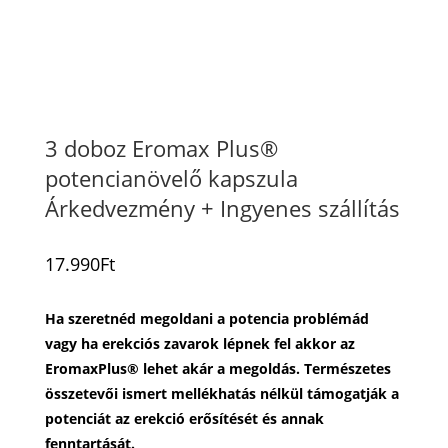
3 doboz Eromax Plus®
potencianövelő kapszula
Árkedvezmény + Ingyenes szállítás
17.990
Ft
Ha szeretnéd megoldani a potencia problémád
vagy ha erekciós zavarok lépnek fel akkor az
EromaxPlus® lehet akár a megoldás. Természetes
összetevői ismert mellékhatás nélkül támogatják a
potenciát az erekció erősítését és annak
fenntartását.