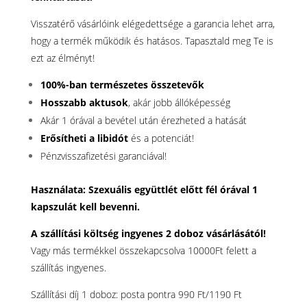
Visszatérő vásárlóink elégedettsége a garancia lehet arra,
hogy a termék működik és hatásos. Tapasztald meg Te is
ezt az élményt!
100%-ban természetes összetevők
Hosszabb aktusok
, akár jobb állóképesség
Akár 1 órával a bevétel után érezheted a hatását
Erősítheti a libidót
és a potenciát!
Pénzvisszafizetési garanciával!
Használata:
Szexuális együttlét előtt fél órával 1
kapszulát kell bevenni.
A szállítási költség ingyenes 2 doboz vásárlásától!
Vagy más termékkel összekapcsolva 10000Ft felett a
szállítás ingyenes.
Szállítási díj 1 doboz: posta pontra 990 Ft/1190 Ft