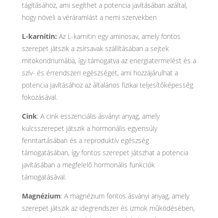
tágításához, ami segíthet a potencia javításában azáltal,
hogy növeli a véráramlást a nemi szervekben
L-karnitin:
Az L-karnitin egy aminosav, amely fontos
szerepet játszik a zsírsavak szállításában a sejtek
mitokondriumába, így támogatva az energiatermelést és a
szív- és érrendszeri egészséget, ami hozzájárulhat a
potencia javításához az általános fizikai teljesítőképesség
fokozásával.
Cink
: A cink esszenciális ásványi anyag, amely
kulcsszerepet játszik a hormonális egyensúly
fenntartásában és a reproduktív egészség
támogatásában, így fontos szerepet játszhat a potencia
javításában a megfelelő hormonális funkciók
támogatásával.
Magnézium
: A magnézium fontos ásványi anyag, amely
szerepet játszik az idegrendszer és izmok működésében,