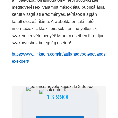
a hivatkozott forrásirodalom-, népi gyógyászati
megfigyelések-, valamint mások által publikálásra
került vizsgálati eredmények, leírások alapján
került összeállításra. A weboldalon található
információk, cikkek, leírások nem helyettesítik
szakember véleményét! Minden esetben forduljon
szakorvoshoz betegség esetén!
https://www.linkedin.com/in/attilanagypotencyands
exexpert/
13.990
Ft