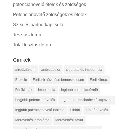
potencianövelő ételek és zöldségek
Potencianövelő zöldségek és ételek
Szex és partnerkapcsolat
Tesztoszteron
Totál tesztoszteron
Címkék
afrodiziákum
andropauza
cigaretta és impotencia
Erekció
Férfierő növelése természetesen
Férfi klimax
Férfiklimax
Impotencia
legjobb potencianövelő
Legjobb potencianövelők
legjobb potencianövelő kapszula
legjobb potencianövelő tabletta
Libidó
Libidónövelés
Merevedési probléma
Merevedési zavar