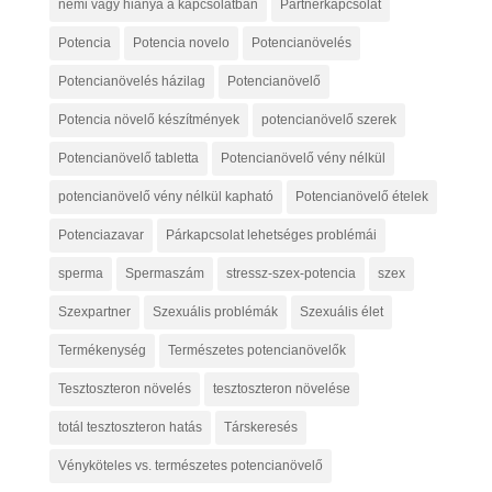
nemi vágy hiánya a kapcsolatban
Partnerkapcsolat
Potencia
Potencia novelo
Potencianövelés
Potencianövelés házilag
Potencianövelő
Potencia növelő készítmények
potencianövelő szerek
Potencianövelő tabletta
Potencianövelő vény nélkül
potencianövelő vény nélkül kapható
Potencianövelő ételek
Potenciazavar
Párkapcsolat lehetséges problémái
sperma
Spermaszám
stressz-szex-potencia
szex
Szexpartner
Szexuális problémák
Szexuális élet
Termékenység
Természetes potencianövelők
Tesztoszteron növelés
tesztoszteron növelése
totál tesztoszteron hatás
Társkeresés
Vényköteles vs. természetes potencianövelő