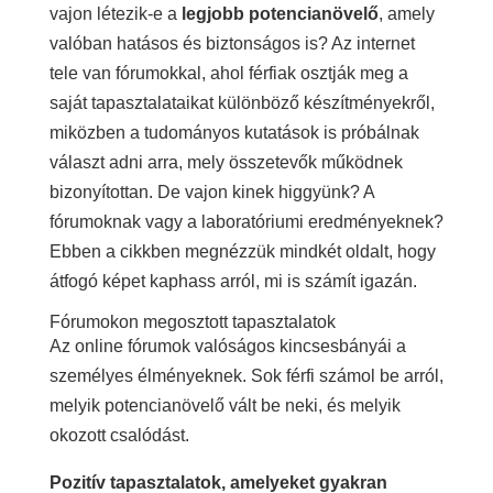
vajon létezik-e a
legjobb potencianövelő
, amely
valóban hatásos és biztonságos is? Az internet
tele van fórumokkal, ahol férfiak osztják meg a
saját tapasztalataikat különböző készítményekről,
miközben a tudományos kutatások is próbálnak
választ adni arra, mely összetevők működnek
bizonyítottan. De vajon kinek higgyünk? A
fórumoknak vagy a laboratóriumi eredményeknek?
Ebben a cikkben megnézzük mindkét oldalt, hogy
átfogó képet kaphass arról, mi is számít igazán.
Fórumokon megosztott tapasztalatok
Az online fórumok valóságos kincsesbányái a
személyes élményeknek. Sok férfi számol be arról,
melyik potencianövelő vált be neki, és melyik
okozott csalódást.
Pozitív tapasztalatok, amelyeket gyakran