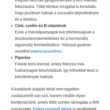
Régóta használt gyógynövények a férfi vitalitás
fokozására. Több klinikai vizsgálat is kimutatta,
hogy pozitívan hatnak a szexuális teljesítményre
és a libidóra.
Cink, szelén és B-vitaminok
Ezek a mikrotápanyagok kulcsfontosságúak a
tesztoszterontermeléshez és a hormonális
egyensúly fenntartásához. Hiányuk gyakran
vezethet
potenciazavarhoz
.
Piperine
Fekete bors kivonat, amely fokozza más
hatóanyagok felszívódását, így erősebbé teszi a
készítmények hatását.
A kutatások alapján tehát nem egyetlen
csodaszerről van szó, hanem inkább olyan
kombinációról, amely több szinten támogatja a férfi
szervezetet.
Potencianövelő ételek
is segíthetnek