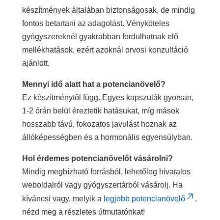
készítmények általában biztonságosak, de mindig
fontos betartani az adagolást. Vényköteles
gyógyszereknél gyakrabban fordulhatnak elő
mellékhatások, ezért azoknál orvosi konzultáció
ajánlott.
Mennyi idő alatt hat a potencianövelő?
Ez készítménytől függ. Egyes kapszulák gyorsan,
1-2 órán belül éreztetik hatásukat, míg mások
hosszabb távú, fokozatos javulást hoznak az
állóképességben és a hormonális egyensúlyban.
Hol érdemes potencianövelőt vásárolni?
Mindig megbízható forrásból, lehetőleg hivatalos
weboldalról vagy gyógyszertárból vásárolj. Ha
kíváncsi vagy, melyik a
legjobb potencianövelő
,
nézd meg a részletes útmutatónkat!