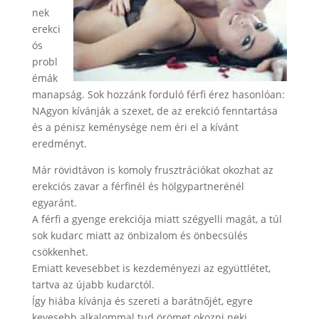
nek
erekci
ós
probl
émák
manapság. Sok hozzánk forduló férfi érez hasonlóan:
NAgyon kívánják a szexet, de az erekció fenntartása
és a pénisz keménysége nem éri el a kívánt
eredményt.
Már rövidtávon is komoly frusztrációkat okozhat az
erekciós zavar a férfinél és hölgypartnerénél
egyaránt.
A férfi a gyenge erekciója miatt szégyelli magát, a túl
sok kudarc miatt az önbizalom és önbecsülés
csökkenhet.
Emiatt kevesebbet is kezdeményezi az együttlétet,
tartva az újabb kudarctól.
Így hiába kívánja és szereti a barátnőjét, egyre
kevesebb alkalommal tud örömet okozni neki.