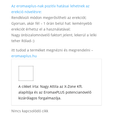
Az eromaxplus-nak pozitív hatásai lehetnek az
erekció növelésre:
Rendkívüli módon megerősítheti az erekciót;
Gyorsan, akár fél – 1 órán belül hat: keményebb
erekciót érhetsz el a használatával;
Nagy önbizalomnövelő faktort jelent, lekerül a lelki
teher Rólad-:)
itt tudod a terméket megnézni és megrendelni –
eromaxplus.hu
A cikket írta: Nagy Attila az X-Zone Kft.
alapítója és az EromaxPLUS potencianövelő
kizárólagos forgalmazója.
Nincs kapcsolódó cikk