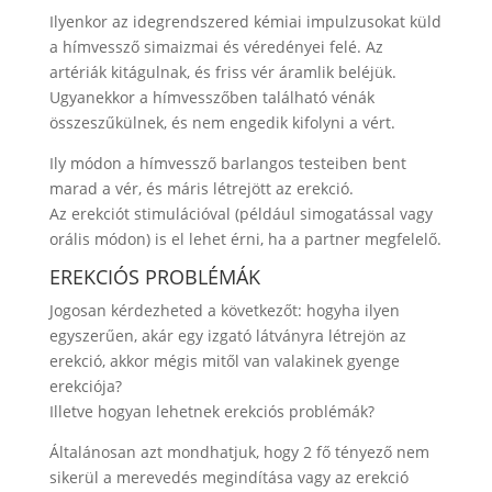
Ilyenkor az idegrendszered kémiai impulzusokat küld
a hímvessző simaizmai és véredényei felé. Az
artériák kitágulnak, és friss vér áramlik beléjük.
Ugyanekkor a hímvesszőben található vénák
összeszűkülnek, és nem engedik kifolyni a vért.
Ily módon a hímvessző barlangos testeiben bent
marad a vér, és máris létrejött az erekció.
Az erekciót stimulációval (például simogatással vagy
orális módon) is el lehet érni, ha a partner megfelelő.
EREKCIÓS PROBLÉMÁK
Jogosan kérdezheted a következőt: hogyha ilyen
egyszerűen, akár egy izgató látványra létrejön az
erekció, akkor mégis mitől van valakinek gyenge
erekciója?
Illetve hogyan lehetnek erekciós problémák?
Általánosan azt mondhatjuk, hogy 2 fő tényező nem
sikerül a merevedés megindítása vagy az erekció