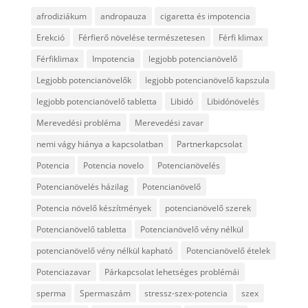
afrodiziákum
andropauza
cigaretta és impotencia
Erekció
Férfierő növelése természetesen
Férfi klimax
Férfiklimax
Impotencia
legjobb potencianövelő
Legjobb potencianövelők
legjobb potencianövelő kapszula
legjobb potencianövelő tabletta
Libidó
Libidónövelés
Merevedési probléma
Merevedési zavar
nemi vágy hiánya a kapcsolatban
Partnerkapcsolat
Potencia
Potencia novelo
Potencianövelés
Potencianövelés házilag
Potencianövelő
Potencia növelő készítmények
potencianövelő szerek
Potencianövelő tabletta
Potencianövelő vény nélkül
potencianövelő vény nélkül kapható
Potencianövelő ételek
Potenciazavar
Párkapcsolat lehetséges problémái
sperma
Spermaszám
stressz-szex-potencia
szex