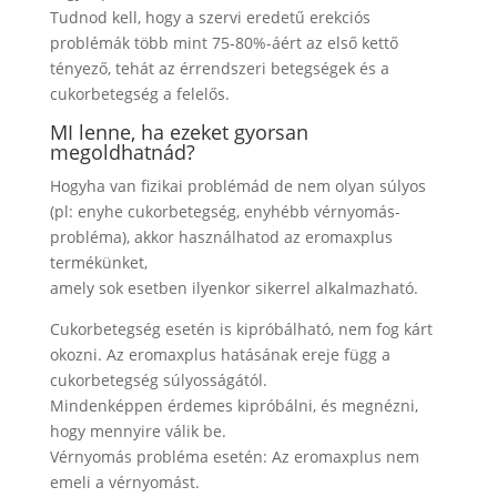
Tudnod kell, hogy a szervi eredetű erekciós
problémák több mint 75-80%-áért az első kettő
tényező, tehát az érrendszeri betegségek és a
cukorbetegség a felelős.
MI lenne, ha ezeket gyorsan
megoldhatnád?
Hogyha van fizikai problémád de nem olyan súlyos
(pl: enyhe cukorbetegség, enyhébb vérnyomás-
probléma), akkor használhatod az eromaxplus
termékünket,
amely sok esetben ilyenkor sikerrel alkalmazható.
Cukorbetegség esetén is kipróbálható, nem fog kárt
okozni. Az eromaxplus hatásának ereje függ a
cukorbetegség súlyosságától.
Mindenképpen érdemes kipróbálni, és megnézni,
hogy mennyire válik be.
Vérnyomás probléma esetén: Az eromaxplus nem
emeli a vérnyomást.