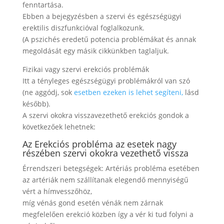
fenntartása.
Ebben a bejegyzésben a szervi és egészségügyi
erektilis diszfunkcióval foglalkozunk.
(A pszichés eredetű potencia problémákat és annak
megoldását egy másik cikkünkben taglaljuk.
Fizikai vagy szervi erekciós problémák
Itt a tényleges egészségügyi problémákról van szó
(ne aggódj, sok
esetben ezeken is lehet segíteni,
lásd
később).
A szervi okokra visszavezethető erekciós gondok a
következőek lehetnek:
Az Erekciós probléma az esetek nagy
részében szervi okokra vezethető vissza
Érrendszeri betegségek: Artériás probléma esetében
az artériák nem szállítanak elegendő mennyiségű
vért a hímvesszőhöz,
míg vénás gond esetén vénák nem zárnak
megfelelően erekció közben így a vér ki tud folyni a