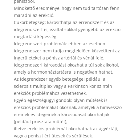
péniszből.
Mindkettő eredménye, hogy nem tud tartósan fenn
maradni az erekció.
Cukorbetegség: károsíthatja az érrendszert és az
idegrendszert is, ezáltal sokkal gyengébb az erekció
megtartási képesség.
Idegrendszeri problémák: ebben az esetben
idegrendszer nem tudja megfelelően közvetíteni az
ingerületeket a pénisz artériái és vénái felé.
Idegrendszeri károsodást okozhat a túl sok alkohol,
amely a hormonháztartásra is negatívan hathat.
Az idegrendszer egyéb betegségei például a
sclerosis multiplex vagy a Parkinson kór szintén
erekciós problémához vezethetnek.
Egyéb egészségügyi gondok: olyan műtétek is
erekciós problémákat okoznak, amelyek a hímvessző
ereinek és idegeinek a károsodását okozhatják
(például prosztata műtét),
illetve erekciós problémát okozhatnak az ágyéktáji,
vagy a péniszt ért ütések és sérülések.