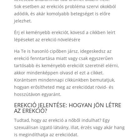
Sok esetben az erekciós probléma szervi okokból
adódik, és akár komolyabb betegséget is előre
jelezhet.
Érj el keményebb erekciót, kövesd a cikkben leírt
lépéseket az erekció növelésére
Ha Te is hasonló cipőben jársz, idegeskedsz az
erekció fenntartása miatt vagy csak egyszerűen
tartósabb és keményebb erekciót szeretnél elérni,
akkor mindenképpen olvasd el ezt a cíkket.
Korántsem mindennapi cikkünkben bemutatjuk,
hogyan erősítheted meg az erekciódat rövid- és
hosszútávon egyaránt.
EREKCIÓ JELENTÉSE: HOGYAN JÖN LÉTRE
AZ EREKCIÓ?
Tudtad, hogy az erekció a nőből indulhat? Egy
szexuálisan izgató látvány, illat, érzés vagy akár hang
is megindíthatja az erekciódat.