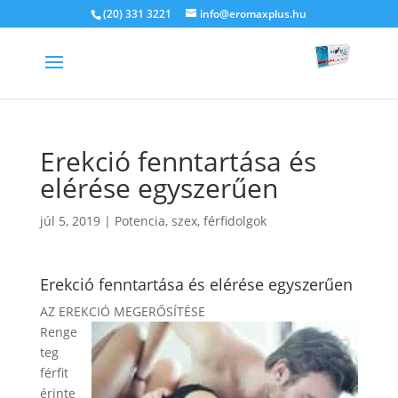
(20) 331 3221
info@eromaxplus.hu
Erekció fenntartása és
elérése egyszerűen
júl 5, 2019
|
Potencia, szex, férfidolgok
Erekció fenntartása és elérése egyszerűen
AZ EREKCIÓ MEGERŐSÍTÉSE
Renge
teg
férfit
érinte