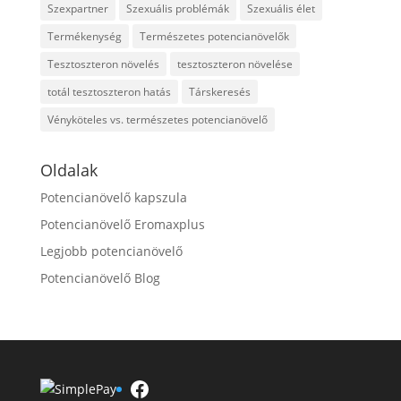
Szexpartner
Szexuális problémák
Szexuális élet
Termékenység
Természetes potencianövelők
Tesztoszteron növelés
tesztoszteron növelése
totál tesztoszteron hatás
Társkeresés
Vényköteles vs. természetes potencianövelő
Oldalak
Potencianövelő kapszula
Potencianövelő Eromaxplus
Legjobb potencianövelő
Potencianövelő Blog
Facebook