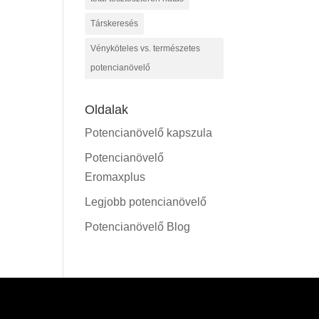
Társkeresés
Vényköteles vs. természetes
potencianövelő
Oldalak
Potencianövelő kapszula
Potencianövelő
Eromaxplus
Legjobb potencianövelő
Potencianövelő Blog