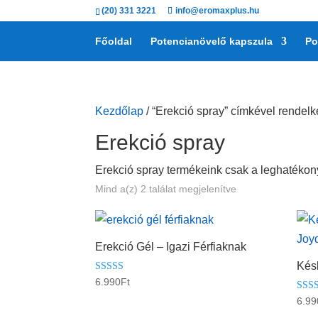
(20) 331 3221
info@eromaxplus.hu
Főoldal
Potencianövelő kapszula
Po
Kezdőlap
/ “Erekció spray” címkével rendel
Erekció spray
Erekció spray termékeink csak a leghatékony
Mind a(z) 2 találat megjelenítve
Erekció Gél – Igazi Férfiaknak
Késl
Értékelés:
6.990
Ft
5.00
/ 5
Érték
6.99
5.00