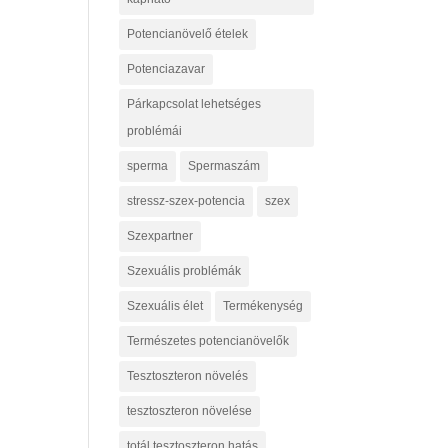
Potencianövelő ételek
Potenciazavar
Párkapcsolat lehetséges
problémái
sperma
Spermaszám
stressz-szex-potencia
szex
Szexpartner
Szexuális problémák
Szexuális élet
Termékenység
Természetes potencianövelők
Tesztoszteron növelés
tesztoszteron növelése
totál tesztoszteron hatás