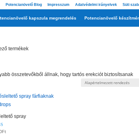
Potencianövelő Blog
Impresszum
Adatvédelmi irányelvek
Süti szab
tencianövelő kapszula megrendelés
Potencianövelő készítmé
kező termékek
abb összetevőkből állnak, hogy tartós erekciót biztosítsanak
eltető spray
elés:
0
Ft