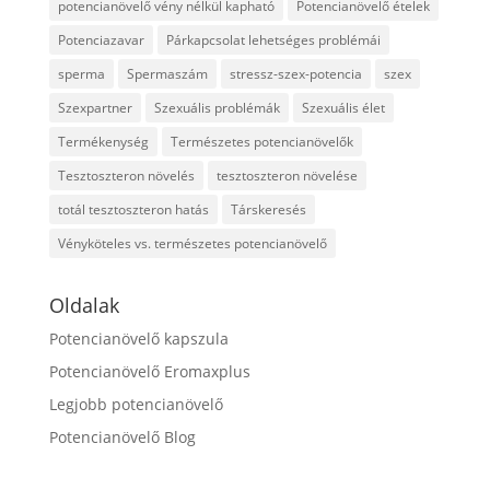
potencianövelő vény nélkül kapható
Potencianövelő ételek
Potenciazavar
Párkapcsolat lehetséges problémái
sperma
Spermaszám
stressz-szex-potencia
szex
Szexpartner
Szexuális problémák
Szexuális élet
Termékenység
Természetes potencianövelők
Tesztoszteron növelés
tesztoszteron növelése
totál tesztoszteron hatás
Társkeresés
Vényköteles vs. természetes potencianövelő
Oldalak
Potencianövelő kapszula
Potencianövelő Eromaxplus
Legjobb potencianövelő
Potencianövelő Blog