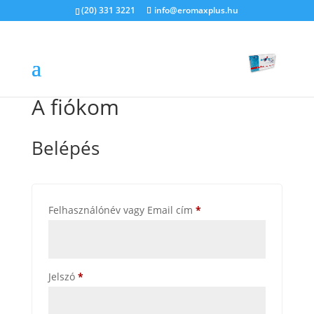
(20) 331 3221
info@eromaxplus.hu
A fiókom
Belépés
Kötelező
Felhasználónév vagy Email cím
*
Kötelező
Jelszó
*