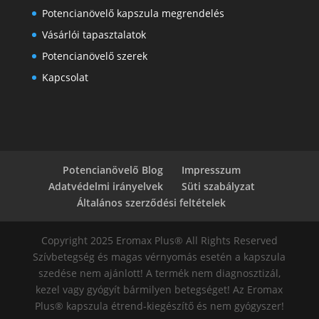
Potencianövelő kapszula megrendelés
Vásárlói tapasztalatok
Potencianövelő szerek
Kapcsolat
Potencianövelő Blog
Impresszum
Adatvédelmi irányelvek
Süti szabályzat
Általános szerződési feltételek
Copyright 2025 Eromax Plus® All Rights Reserved
Szívbetegség és magas vérnyomás esetén a kapszula
szedése nem ajánlott! A termék nem diagnosztizál,
kezel vagy gyógyít bármilyen betegséget! Az Eromax
Plus® kapszula étrend-kiegészítő és nem gyógyszer!