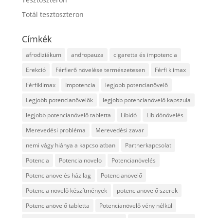
Totál tesztoszteron
Címkék
afrodiziákum
andropauza
cigaretta és impotencia
Erekció
Férfierő növelése természetesen
Férfi klimax
Férfiklimax
Impotencia
legjobb potencianövelő
Legjobb potencianövelők
legjobb potencianövelő kapszula
legjobb potencianövelő tabletta
Libidó
Libidónövelés
Merevedési probléma
Merevedési zavar
nemi vágy hiánya a kapcsolatban
Partnerkapcsolat
Potencia
Potencia novelo
Potencianövelés
Potencianövelés házilag
Potencianövelő
Potencia növelő készítmények
potencianövelő szerek
Potencianövelő tabletta
Potencianövelő vény nélkül