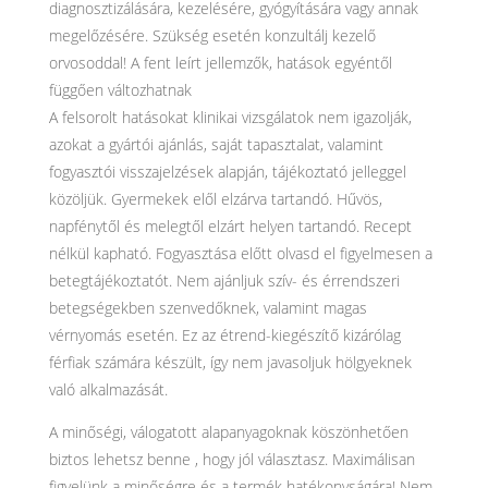
diagnosztizálására, kezelésére, gyógyítására vagy annak
megelőzésére. Szükség esetén konzultálj kezelő
orvosoddal! A fent leírt jellemzők, hatások egyéntől
függően változhatnak
A felsorolt hatásokat klinikai vizsgálatok nem igazolják,
azokat a gyártói ajánlás, saját tapasztalat, valamint
fogyasztói visszajelzések alapján, tájékoztató jelleggel
közöljük. Gyermekek elől elzárva tartandó. Hűvös,
napfénytől és melegtől elzárt helyen tartandó. Recept
nélkül kapható. Fogyasztása előtt olvasd el figyelmesen a
betegtájékoztatót. Nem ajánljuk szív- és érrendszeri
betegségekben szenvedőknek, valamint magas
vérnyomás esetén. Ez az étrend-kiegészítő kizárólag
férfiak számára készült, így nem javasoljuk hölgyeknek
való alkalmazását.
A minőségi, válogatott alapanyagoknak köszönhetően
biztos lehetsz benne , hogy jól választasz. Maximálisan
figyelünk a minőségre és a termék hatékonyságára! Nem