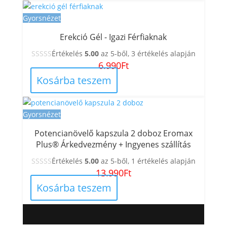
Gyorsnézet
Erekció Gél - Igazi Férfiaknak
Értékelés
5.00
az 5-ből,
3
értékelés alapján
6.990
Ft
Kosárba teszem
Gyorsnézet
Potencianövelő kapszula 2 doboz Eromax
Plus® Árkedvezmény + Ingyenes szállítás
Értékelés
5.00
az 5-ből,
1
értékelés alapján
13.990
Ft
Kosárba teszem