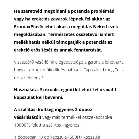
Ha szeretnéd megoldani a potencia problémád
vagy ha erekciós zavarok lépnek fel akkor az
EromaxPlus® lehet akár a megoldás Neked ezek
megoldásában. Természetes összetevői ismert
mellékhatás nélkül támogatják a potenciát az
erekció erősítését és annak fenntartását.
Visszatérő vásárlóink elégedettsége a garancia lehet arra,
hogy a termék működik és hatásos. Tapasztald meg Te is
ezt az élményt!
Használata:
Szexuális együttlét előtt fél órával 1
kapszulát kell bevenni.
A szállítási költség ingyenes 2 doboz
vásárlásától!
Vagy más termékkel összekapcsolva
10000Ft felett a szállítás ingyenes.
1 dobozban 10 db kapszula /690Ft/ kapszula