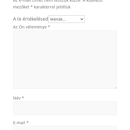
Az e-mail címet nem tesszük közzé.
A kötelező
mezőket
*
karakterrel jelöltük
A te értékelésed
Az Ön véleménye
*
Név
*
E-mail
*