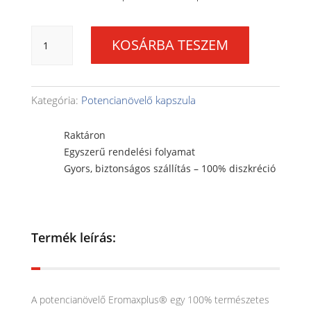
4
KOSÁRBA TESZEM
doboz
Eromax
Plus®
potencianövelő
Kategória:
Potencianövelő kapszula
kapszula
Árkedvezmény
Raktáron
+
Egyszerű rendelési folyamat
Ingyenes
Gyors, biztonságos szállítás – 100% diszkréció
szállítás
mennyiség
Termék leírás:
A potencianövelő Eromaxplus® egy 100% természetes