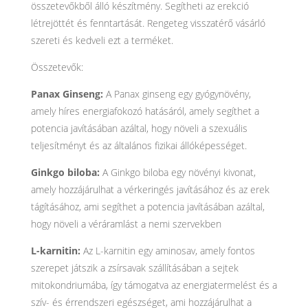
összetevőkből álló készítmény. Segítheti az erekció
létrejöttét és fenntartását. Rengeteg visszatérő vásárló
szereti és kedveli ezt a terméket.
Összetevők:
Panax Ginseng:
A Panax ginseng egy gyógynövény,
amely híres energiafokozó hatásáról, amely segíthet a
potencia javításában azáltal, hogy növeli a szexuális
teljesítményt és az általános fizikai állóképességet.
Ginkgo biloba:
A Ginkgo biloba egy növényi kivonat,
amely hozzájárulhat a vérkeringés javításához és az erek
tágításához, ami segíthet a potencia javításában azáltal,
hogy növeli a véráramlást a nemi szervekben
L-karnitin:
Az L-karnitin egy aminosav, amely fontos
szerepet játszik a zsírsavak szállításában a sejtek
mitokondriumába, így támogatva az energiatermelést és a
szív- és érrendszeri egészséget, ami hozzájárulhat a