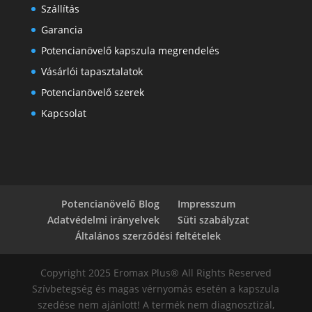
Szállítás
Garancia
Potencianövelő kapszula megrendelés
Vásárlói tapasztalatok
Potencianövelő szerek
Kapcsolat
Potencianövelő Blog
Impresszum
Adatvédelmi irányelvek
Süti szabályzat
Általános szerződési feltételek
Copyright 2025 Eromax Plus® All Rights Reserved
Szívbetegség és magas vérnyomás esetén a kapszula
szedése nem ajánlott! A termék nem diagnosztizál,