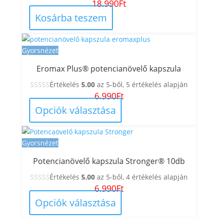
18.990
Ft
Kosárba teszem
Gyorsnézet
Eromax Plus® potencianövelő kapszula
Értékelés
5.00
az 5-ből,
5
értékelés alapján
6.990
Ft
Opciók választása
Gyorsnézet
Potencianövelő kapszula Stronger® 10db
Értékelés
5.00
az 5-ből,
4
értékelés alapján
6.990
Ft
Opciók választása